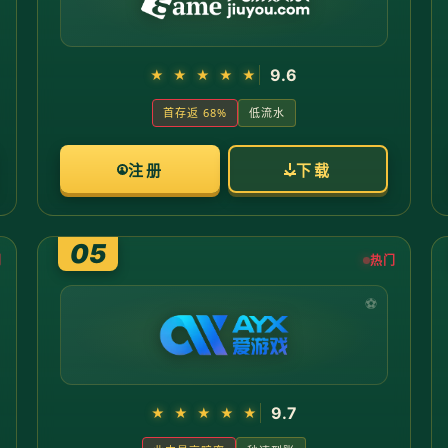
9.6
★ ★ ★ ★ ★
首存返 68%
低流水
注册
下载
05
门
热门
9.7
★ ★ ★ ★ ★